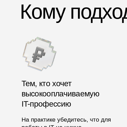
Скидка до 10%
на нейросети
от «МТС Оплаты»
Зарегистрируйтесь — и получите промокод
на подключение ChatGPT, Claude, Cursor и Suno
Реклама. ООО "Мурманский расчетный Банк", ИНН: 5190103184, erid:
Доступ к конференци