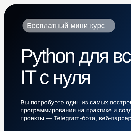
Бесплатный мини-курс
Python для всех: ста
IT с нуля
Вы попробуете один из самых востребованных языков
программирования на практике и создадите свои перв
проекты — Telegram-бота, веб-парсер и сайт с нуля.
Перед стартом курса пройдёте тест, чтобы понять,
подходит ли вам профессия Python-разработчика.
Начать бесплатно