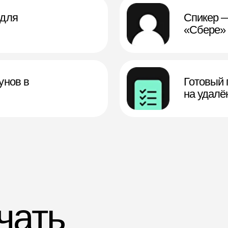
3
незаменим
Сможете работать
и в будущем
в любой сфере
зуют везде. На нём
Python-разработчики нужны
, боты для Telegram,
банкам, IT-компаниям, телеком
уют устройства умного
корпорациям, ретейлу и даже
ё — создают
нефтегазовым гигантам.
 системы машинного
Вы сами выбираете проекты,