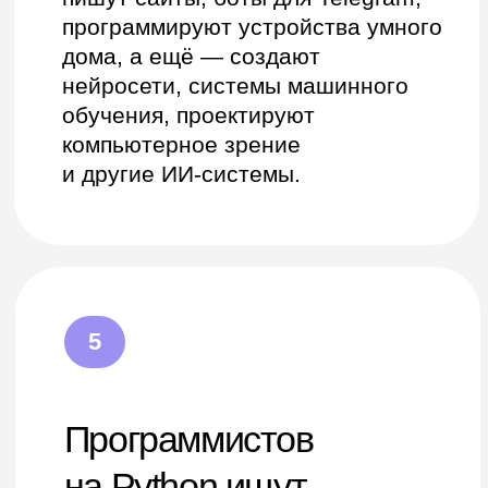
ини-курс
т
Тем, кто хочет карьерных
удалёнке
перемен
выхода на фриланс
Попробуете свои силы в IT, узнаете,
оту. Узнаете, как
подходит ли вам профессия Python-
ывать
разработчика, и решите, готовы ли