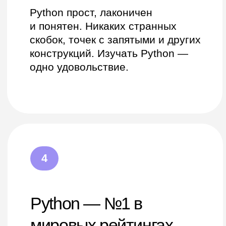
Кому подходит м
Тем, кто хочет
Тем, кто хоче
высокооплачиваемую
работать на 
IT-профессию
Получите план 
и удалённую раб
На практике убедитесь, что для
начать зарабат