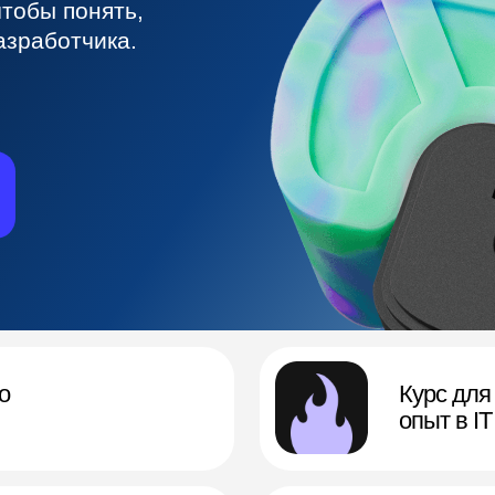
Курс для любого уровня: не нужен
опыт в IT и технические навыки
Спикер — руководитель в
«Сбере»
Готовый план выхода
на удалёнку и фриланс