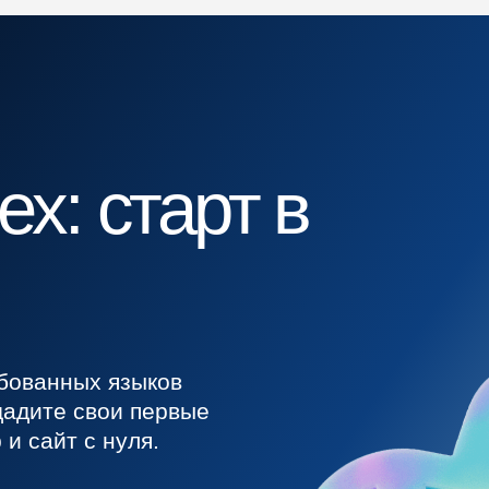
рт в
ые