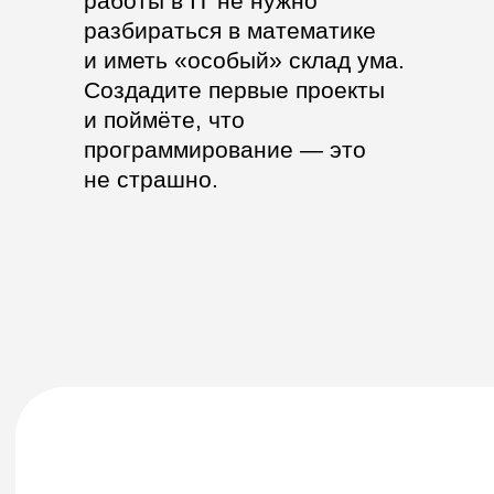
по нейросетям
Узнаете, как нейросети помогут вам в разы упростить
рутину и быстрее справляться с рабочими задачами!
Запис
Получить доступ