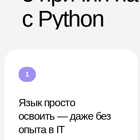
обучения, п
конструкций. Изучать Python —
компьютер
одно удовольствие.
и другие ИИ
4
5
Python — №1 в
Програ
мировых рейтингах
на Pyth
топовые
В рейтинге популярности языков
TIOBE Python обогнал таких
Такие как «
гигантов, как Java и C++. Это
Okko, 2ГИС
говорит о том, что язык на пике
из вакансий
популярности: его используют
питонисты 
везде, а разработчики на нём
всегда востребованы.