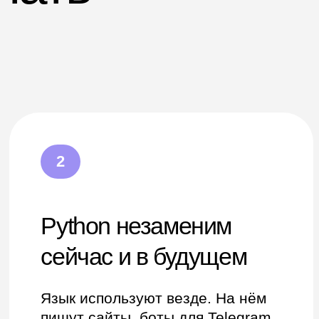
роектируют
которые вам интересны.
ное зрение
-системы.
ммистов
on ищут
 компании
Сбер», «Т-Банк», VK,
. Вы можете выбирать
 по всему миру:
востребованы везде!