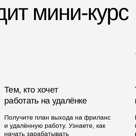
 2SDnjcQvX23
и