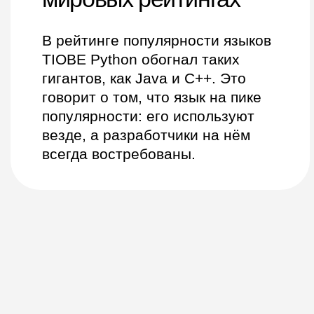
работы в IT не нужно
программирован
разбираться в математике
мира.
и иметь «особый» склад ума.
Создадите первые проекты
и поймёте, что
программирование — это
не страшно.
Скидка до 10% на
нейросети от «МТС
Оплаты»
Призы