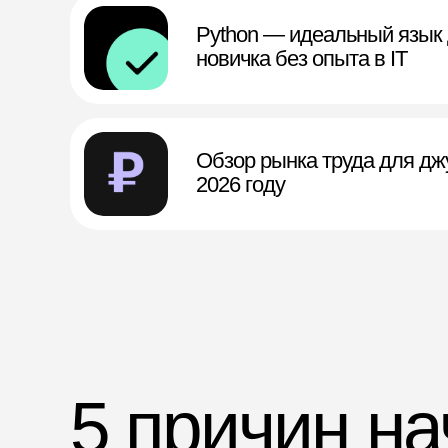
5 причин начать
с Python
2
1
Python 
Язык просто
сейчас 
освоить — даже без
опыта в IT
Язык исполь
пишут сайты
программир
Python прост, лаконичен
дома, а ещ
и понятен. Никаких странных
нейросети,
скобок, точек с запятыми и других