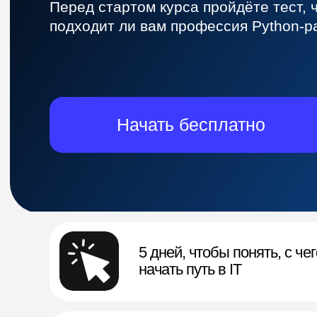
5 дней, чтобы понять, с чего
начать путь в IT
Python — идеальный язык для
новичка без опыта в IT
Обзор рынка труда для джунов в
2026 году