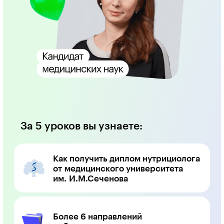
За 5 уроков вы узнаете:
Как получить диплом нутрициолога
от медицинского университета
им. И.М.Сеченова
Более 6 направлений
работы нутрициолога
Методы работы с клиентами
разного уровня сложности
Основные понятия о дефицитах,
ожирении и анализах
Регистрируйтесь и получайте
подарки: