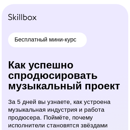
Бесплатный мини-курс
Как успешно
спродюсировать
музыкальный проект
За 5 дней вы узнаете, как устроена
музыкальная индустрия и работа
продюсера. Поймёте, почему
исполнители становятся звёздами
и как монетизировать музыкальные
проекты.
2990 ₽