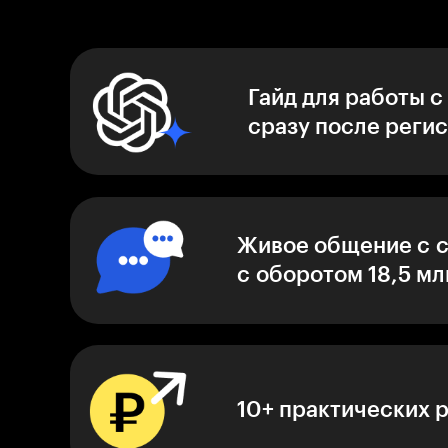
10+ практических работ