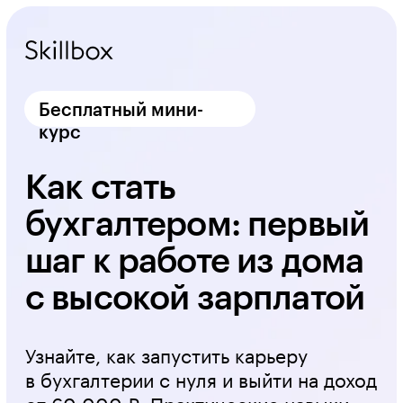
Бесплатный мини-
курс
Как стать
бухгалтером: первый
шаг к работе из дома
с высокой зарплатой
Узнайте, как запустить карьеру
в бухгалтерии с нуля и выйти на доход
от 60 000 ₽. Практические навыки,
реальные кейсы и пошаговый план —
без стресса и сложной теории